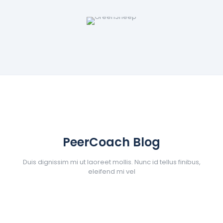
PeerCoach Blog
Duis dignissim mi ut laoreet mollis. Nunc id tellus finibus,
eleifend mi vel
PeerCoach Admin
at
enero 11, 2023
Columnas en Radio y TV por Christian
Bordón