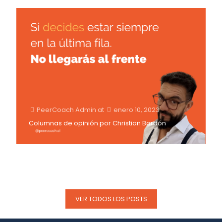
PeerCoach Admin
at
enero 10, 2023
Columnas de opinión por Christian Bordón
VER TODOS LOS POSTS